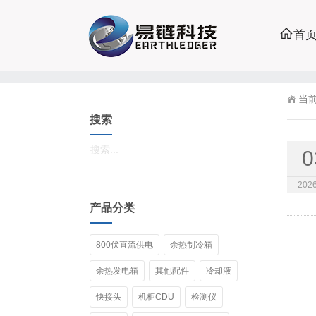
首
当
搜索
0
2026
产品分类
800伏直流供电
余热制冷箱
余热发电箱
其他配件
冷却液
快接头
机柜CDU
检测仪