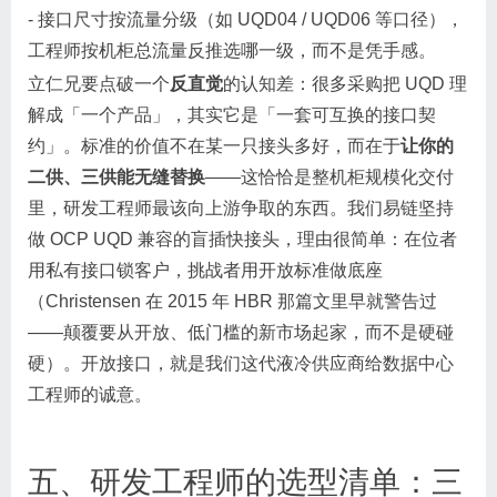
- 接口尺寸按流量分级（如 UQD04 / UQD06 等口径），
工程师按机柜总流量反推选哪一级，而不是凭手感。
立仁兄要点破一个
反直觉
的认知差：很多采购把 UQD 理
解成「一个产品」，其实它是「一套可互换的接口契
约」。标准的价值不在某一只接头多好，而在于
让你的
二供、三供能无缝替换
——这恰恰是整机柜规模化交付
里，研发工程师最该向上游争取的东西。我们易链坚持
做 OCP UQD 兼容的盲插快接头，理由很简单：在位者
用私有接口锁客户，挑战者用开放标准做底座
（Christensen 在 2015 年 HBR 那篇文里早就警告过
——颠覆要从开放、低门槛的新市场起家，而不是硬碰
硬）。开放接口，就是我们这代液冷供应商给数据中心
工程师的诚意。
五、研发工程师的选型清单：三