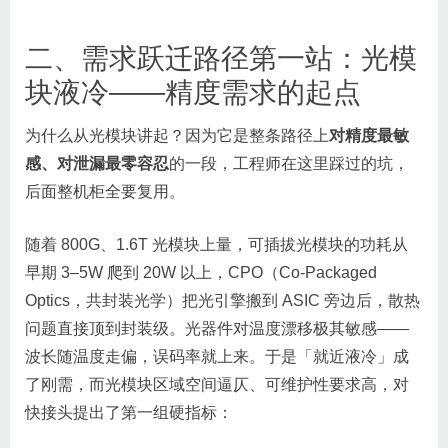
二、需求跃迁路径第一站：光模
块液冷——精度需求的起点
为什么从光模块讲起？因为它是整条路径上
对精度最敏
感、对泄漏最零容忍
的一段，工程师在这里踩过的坑，
后面整机柜全要复用。
随着 800G、1.6T 光模块上量，可插拔光模块的功耗从
早期 3–5W 爬到 20W 以上，CPO（Co-Packaged
Optics，共封装光学）把光引擎搬到 ASIC 旁边后，散热
问题直接顶到封装级。光器件对温度漂移极其敏感——
波长随温度走偏，误码率就上来。于是「就近液冷」成
了刚需，而光模块区域空间逼仄、可维护性要求高，对
快接头提出了第一组硬指标：