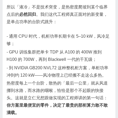
所以「液冷」不是技术突变，是热密度爬坡到某个临界
点后的
必然回归
。我们这代工程师真正面对的新变量，
是单点功率的台阶式跳升：
- 通用 CPU 时代，机柜功率长期卡在 5–10 kW，风冷足
够；
- GPU 训练集群把单卡 TDP 从 A100 的 400W 推到
H100 的 700W，再到 Blackwell 一代的千瓦级；
- 到 NVIDIA GB200 NVL72 这种整机柜方案，单柜功率
冲到约 120 kW——风冷物理上已经搬不走这么多热。
热密度每上一个台阶，散热的「最后一公里」就从风道
挪到水路，而水路的咽喉，恰恰是那个不起眼的快接
头。这就是立仁兄想跟做实现的工程师讲的第一句话：
你方案里最便宜的零件，决定了最贵的那柜算力敢不敢
满载。