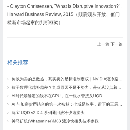
- Clayton Christensen, "What Is Disruptive Innovation?",
Harvard Business Review, 2015（颠覆须从开放、低门
槛新市场起家的判断框架）
上一篇
下一篇
相关推荐
你以为卖的是散热，其实卖的是标准制定权｜NVIDIA液冷路线图如何把快接头市场从约1亿美元炸成25亿美元量级
孩子数理化越补越差？九成原因不是不努力，是火从没点着——AI家教怎么让Bloom「2 Sigma」从富人特权变成人手一份
AI时代最确定的钱不在GPU，在一根水管接头UQD
AI 与加密货币结合的第一次祛魅：七成是叙事，留下的三层基础设施
沅宝 UQD v2.X.4 系列通用液冷快速接头
神马矿机(Whatsminer)M63 液冷快接头技术参数