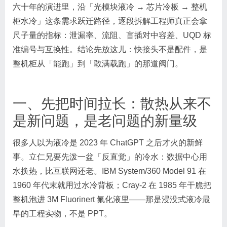
六十年的演进里，沿「光模块液冷 → 芯片冷板 → 整机
柜水冷」这条需求跃迁路径，逐段拆解工程师真正会拿
尺子量的指标：泄漏率、流阻、盲插对中容差、UQD 标
准编号与互换性。结论先放这儿：快接头不是配件，是
整机柜从「能跑」到「敢满载跑」的那道阀门。
一、先把时间拉长：散热从来不
是新问题，是老问题的新量级
很多人以为液冷是 2023 年 ChatGPT 之后才火的新鲜
事。立仁兄要先泼一盆「反直觉」的冷水：数据中心用
水换热，比互联网还老。IBM System/360 Model 91 在
1960 年代末就用过水冷背板；Cray-2 在 1985 年干脆把
整机泡进 3M Fluorinert 氟化液里——那是浸没式液冷最
早的工程实物，不是 PPT。