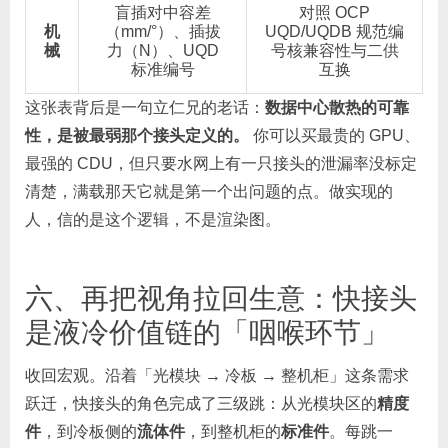
盲插对中容差
对照 OCP
机
（mm/°）、插拔
UQD/UQDB 规范编
械
力（N）、UQD
号核兼容性与二供
标准编号
互换
这张表背后是一句立仁兄的老话：
数据中心散热的可靠
性，是被最弱那个接头定义的。
你可以买最贵的 GPU、
最强的 CDU，但只要水网上有一只接头的泄漏率没标定
清楚，满载那天它就是第一个出问题的点。做实现的
人，信的是这个逻辑，不是渲染图。
六、再把视角拉回生意：快接头
是液冷价值链的「咽喉环节」
收回宏观。沿着「光模块 → 冷板 → 整机柜」这条需求
跃迁，快接头的角色完成了三级跳：从光模块区的
精度
件
，到冷板侧的
流体件
，到整机柜的
标准件
。每跳一