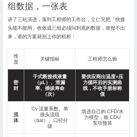
组数据，一张表
讲了三站演进，落到工程师的工作台，立仁兄把「快接
头能不能用」收敛成三组必须问到底的数据，谁报不出
来，谁的方案就别上你的机柜：
维
关键指标
工程师怎么验
度
干式断接残液量
要供应商出温度+压
密
（μL）、泄漏
力循环后的实测曲
封
率、插拔寿命
线，不收手册标称
（次）
值
Cv 流量系数、单
填进自己的 CFD/水
流
接头流阻
力模型，核 CDU
体
（bar）、口径分
泵功预算
级