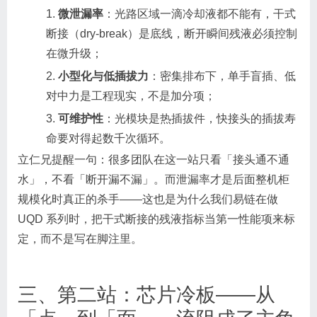
1.
微泄漏率
：光路区域一滴冷却液都不能有，干式
断接（dry-break）是底线，断开瞬间残液必须控制
在微升级；
2.
小型化与低插拔力
：密集排布下，单手盲插、低
对中力是工程现实，不是加分项；
3.
可维护性
：光模块是热插拔件，快接头的插拔寿
命要对得起数千次循环。
立仁兄提醒一句：很多团队在这一站只看「接头通不通
水」，不看「断开漏不漏」。而泄漏率才是后面整机柜
规模化时真正的杀手——这也是为什么我们易链在做
UQD 系列时，把干式断接的残液指标当第一性能项来标
定，而不是写在脚注里。
三、第二站：芯片冷板——从