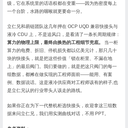
级，它在系统里的话语权都在变重——因为热密度每上
一个台阶，水路的咽喉就更要命一分。
立仁兄和易链团队这几年押在 OCP UQD 兼容快接头与
液冷 CDU 上，不是追风口，是看清了一条长周期规律：
算力的物理上限，最终由换热的工程细节兜底。
当一柜
算力的电费、折旧、停机损失都以亿美元计，那只几十
块的快接头，就是把这些价值「锁在柜里、不漏在地
上」的最后阀门。我们要做的，就是把这只阀门的每一
组数据，都摊在做实现的工程师面前——能用、有案
例、数据说话。这是液冷供应商对工程师该有的样子,也
是立仁兄认的行业带头人该走的路线。
如果你正在为下一代整机柜选快接头，欢迎拿这三组数
据来问立仁兄，我们用实测曲线对话，不用 PPT。